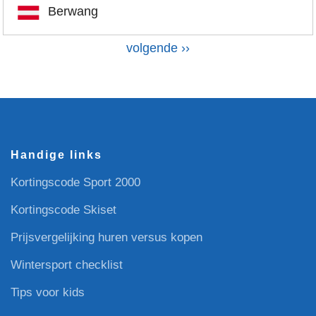
Berwang
V
volgende ››
P
o
a
l
g
i
g
n
e
e
n
r
Handige links
i
d
n
Kortingscode Sport 2000
e
g
p
Kortingscode Skiset
a
Prijsvergelijking huren versus kopen
g
Wintersport checklist
i
n
Tips voor kids
a