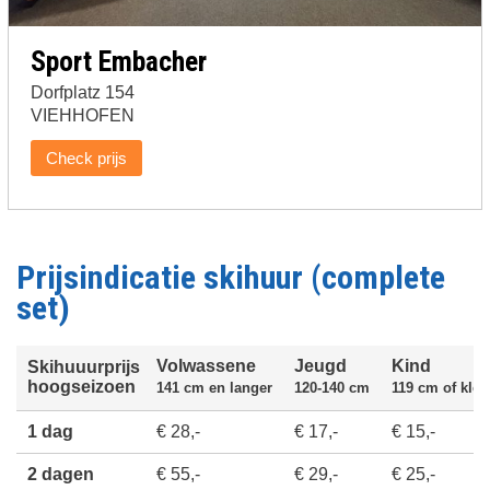
Sport Embacher
Dorfplatz 154
VIEHHOFEN
Check prijs
Prijsindicatie skihuur (complete
set)
Volwassene
Jeugd
Kind
Skihuuurprijs
hoogseizoen
141 cm en langer
120-140 cm
119 cm of klei
1 dag
€ 28,-
€ 17,-
€ 15,-
2 dagen
€ 55,-
€ 29,-
€ 25,-