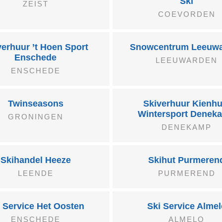
Ski
ZEIST
COEVORDEN
verhuur ’t Hoen Sport
Snowcentrum Leeuw
Enschede
LEEUWARDEN
ENSCHEDE
Twinseasons
Skiverhuur Kienhu
Wintersport Denek
GRONINGEN
DENEKAMP
Skihandel Heeze
Skihut Purmeren
LEENDE
PURMEREND
 Service Het Oosten
Ski Service Almel
ENSCHEDE
ALMELO