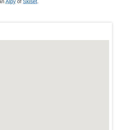
van
Alpy
of
Skiset
.