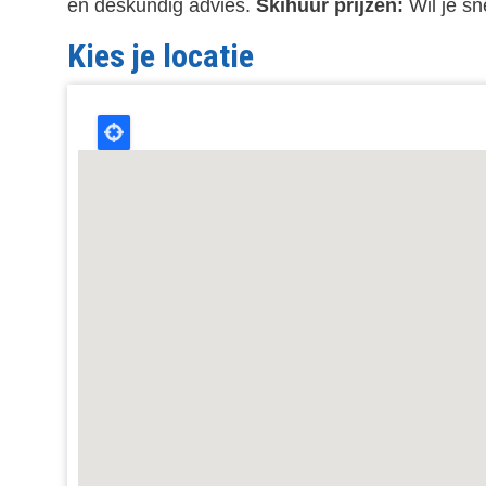
en deskundig advies.
Skihuur prijzen:
Wil je sn
Kies je locatie