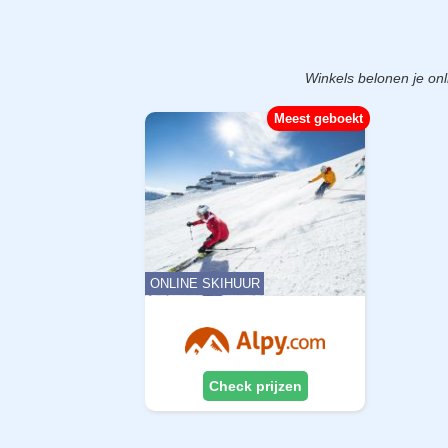
Winkels belonen je onli
Meest geboekt
ONLINE SKIHUUR
Check prijzen