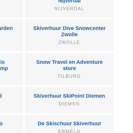
Nijverdal
NIJVERDAL
arden
Skiverhuur Dive Snowcenter
Zwolle
ZWOLLE
is
Snow Travel en Adventure
amp
store
TILBURG
d
Skiverhuur SkiPoint Diemen
DIEMEN
o
De Skischuur Skiverhuur
ERMELO