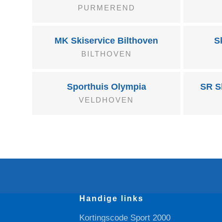
PURMEREND
MK Skiservice Bilthoven
S
BILTHOVEN
Sporthuis Olympia
SR Sk
VELDHOVEN
Handige links
Kortingscode Sport 2000