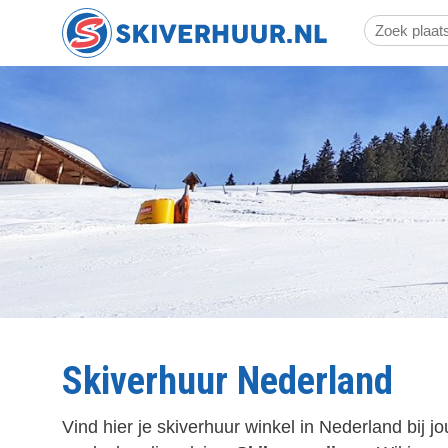
Overslaan
Zoeken
en
naar
de
inhoud
gaan
Skiverhuur Nederland
Vind hier je skiverhuur winkel in Nederland bij j