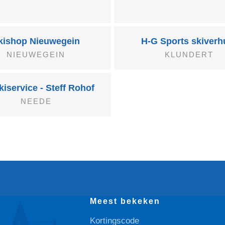
kishop Nieuwegein
H-G Sports skiverh
NIEUWEGEIN
KLUNDERT
iservice - Steff Rohof
NEEDE
Meest bekeken
Kortingscode