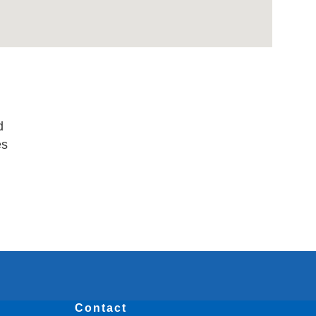
d
es
Contact