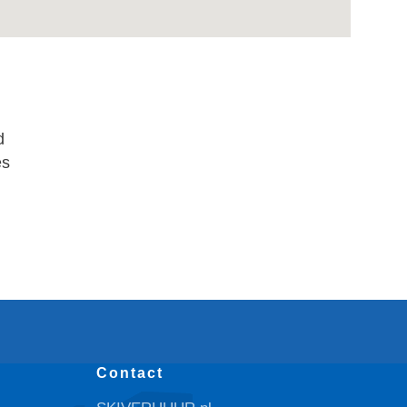
d
es
Contact