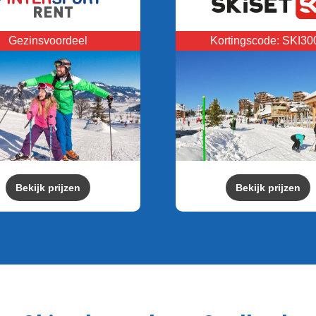
Gezinsvoordeel
Kortingscode: SKI30
Bekijk prijzen
Bekijk prijzen