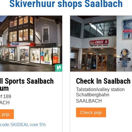
Skiverhuur shops
Saalbach
l Sports Saalbach
Check In Saalbach
rum
Talstation/valley station
Schattbergbahn
f 189
SAALBACH
ACH
Check prijs
prijs