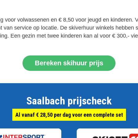
dag voor volwassenen en € 8,50 voor jeugd en kinderen. 
 van service op locatie. De skiverhuur winkels hebben st
g. Een gezin met twee kinderen kan al voor € 300,- vie
Bereken skihuur prijs
Saalbach prijscheck
Al vanaf € 28,50 per dag voor een complete set