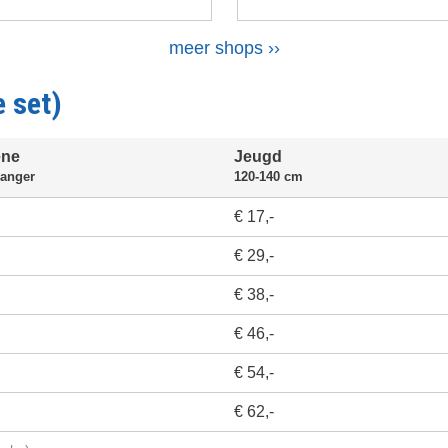
Volgende
meer shops ››
pagina
e set)
ene
Jeugd
langer
120-140 cm
€ 17,-
€ 29,-
€ 38,-
€ 46,-
€ 54,-
€ 62,-