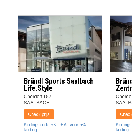
Bründl Sports Saalbach
Bründ
Life.Style
Zent
Oberdorf 182
Oberdor
SAALBACH
SAALB
Check prijs
Check 