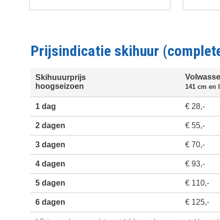
Paginering
Prijsindicatie skihuur (complet
Volwass
Skihuuurprijs
hoogseizoen
141 cm en 
1 dag
€ 28,-
2 dagen
€ 55,-
3 dagen
€ 70,-
4 dagen
€ 93,-
5 dagen
€ 110,-
6 dagen
€ 125,-