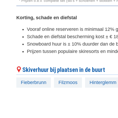
* Prijzen o.b.v. complete set (ski's + schoenen + stokken + 
Korting, schade en diefstal
Vooraf online reserveren is minimaal 12% g
Schade en diefstal bescherming kost ± € 18
Snowboard huur is ± 10% duurder dan de b
Prijzen tussen populaire skiresorts en mind
Skiverhuur bij plaatsen in de buurt
Fieberbrunn
Filzmoos
Hinterglemm