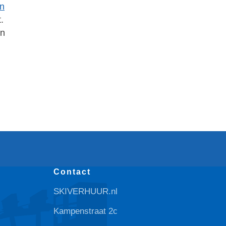
in
.
en
Contact
SKIVERHUUR.nl
Kampenstraat 2c