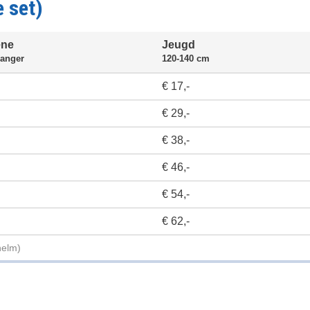
e set)
ene
Jeugd
langer
120-140 cm
€ 17,-
€ 29,-
€ 38,-
€ 46,-
€ 54,-
€ 62,-
helm)