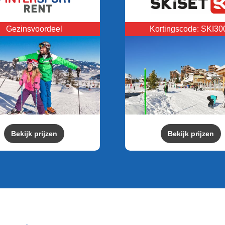
Gezinsvoordeel
Kortingscode: SKI30
Bekijk prijzen
Bekijk prijzen