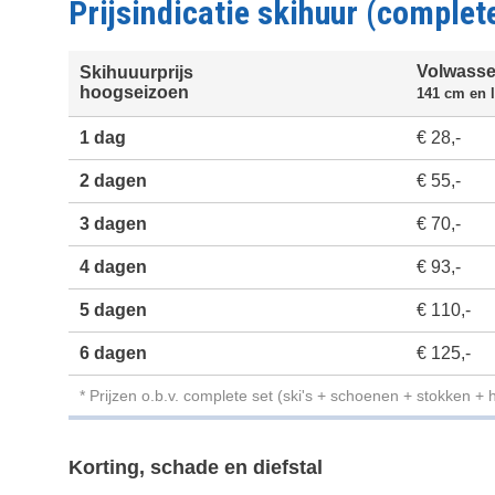
Prijsindicatie skihuur (complet
Volwass
Skihuuurprijs
hoogseizoen
141 cm en 
1 dag
€ 28,-
2 dagen
€ 55,-
3 dagen
€ 70,-
4 dagen
€ 93,-
5 dagen
€ 110,-
6 dagen
€ 125,-
* Prijzen o.b.v. complete set (ski's + schoenen + stokken + 
Korting, schade en diefstal