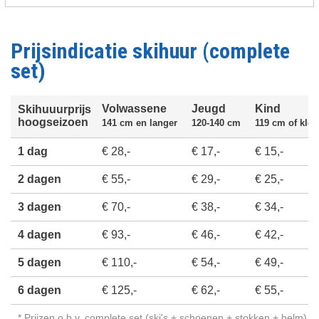
Prijsindicatie skihuur (complete
set)
Volwassene
Jeugd
Kind
Skihuuurprijs
hoogseizoen
141 cm en langer
120-140 cm
119 cm of klei
1 dag
€ 28,-
€ 17,-
€ 15,-
2 dagen
€ 55,-
€ 29,-
€ 25,-
3 dagen
€ 70,-
€ 38,-
€ 34,-
4 dagen
€ 93,-
€ 46,-
€ 42,-
5 dagen
€ 110,-
€ 54,-
€ 49,-
6 dagen
€ 125,-
€ 62,-
€ 55,-
* Prijzen o.b.v. complete set (ski's + schoenen + stokken + helm)