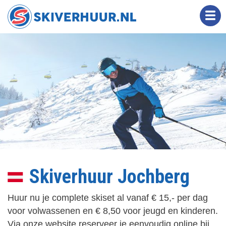
Overslaan
en
naar
de
inhoud
gaan
Skiverhuur Jochberg
Huur nu je complete skiset al vanaf € 15,- per dag
voor volwassenen en € 8,50 voor jeugd en kinderen.
Via onze website reserveer je eenvoudig online bij