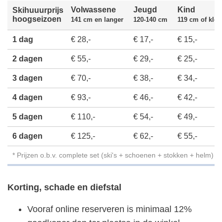
Volwassene
Jeugd
Kind
Skihuuurprijs
hoogseizoen
141 cm en langer
120-140 cm
119 cm of klei
1 dag
€ 28,-
€ 17,-
€ 15,-
2 dagen
€ 55,-
€ 29,-
€ 25,-
3 dagen
€ 70,-
€ 38,-
€ 34,-
4 dagen
€ 93,-
€ 46,-
€ 42,-
5 dagen
€ 110,-
€ 54,-
€ 49,-
6 dagen
€ 125,-
€ 62,-
€ 55,-
* Prijzen o.b.v. complete set (ski's + schoenen + stokken + helm)
Korting, schade en diefstal
Vooraf online reserveren is minimaal 12%