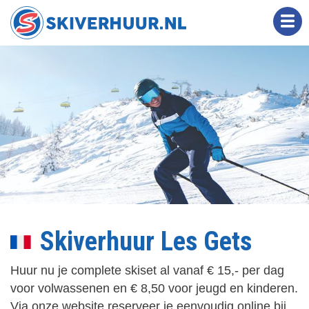
Overslaan
en
naar
de
inhoud
gaan
Skiverhuur Les Gets
Huur nu je complete skiset al vanaf € 15,- per dag
voor volwassenen en € 8,50 voor jeugd en kinderen.
Via onze website reserveer je eenvoudig online bij