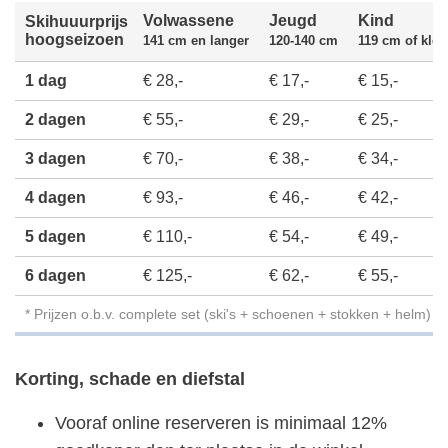
Volwassene
Jeugd
Kind
Skihuuurprijs
hoogseizoen
141 cm en langer
120-140 cm
119 cm of klei
1 dag
€ 28,-
€ 17,-
€ 15,-
2 dagen
€ 55,-
€ 29,-
€ 25,-
3 dagen
€ 70,-
€ 38,-
€ 34,-
4 dagen
€ 93,-
€ 46,-
€ 42,-
5 dagen
€ 110,-
€ 54,-
€ 49,-
6 dagen
€ 125,-
€ 62,-
€ 55,-
* Prijzen o.b.v. complete set (ski's + schoenen + stokken + helm)
Korting, schade en diefstal
Vooraf online reserveren is minimaal 12%