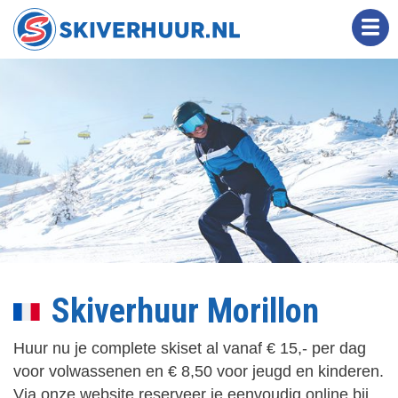
Overslaan
en
naar
de
inhoud
gaan
Skiverhuur Morillon
Huur nu je complete skiset al vanaf € 15,- per dag
voor volwassenen en € 8,50 voor jeugd en kinderen.
Via onze website reserveer je eenvoudig online bij