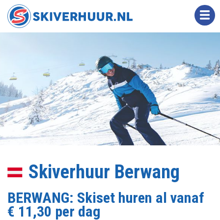
Overslaan
en
naar
de
inhoud
gaan
Skiverhuur Berwang
BERWANG: Skiset huren al vanaf
€ 11,30 per dag