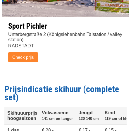
Sport Pichler
Unterbergstraße 2 (Königslehenbahn Talstation / valley
station)
RADSTADT
Check prijs
Prijsindicatie skihuur (complete
set)
Volwassene
Jeugd
Kind
Skihuuurprijs
hoogseizoen
141 cm en langer
120-140 cm
119 cm of klei
1 dag
€ 28,-
€ 17,-
€ 15,-