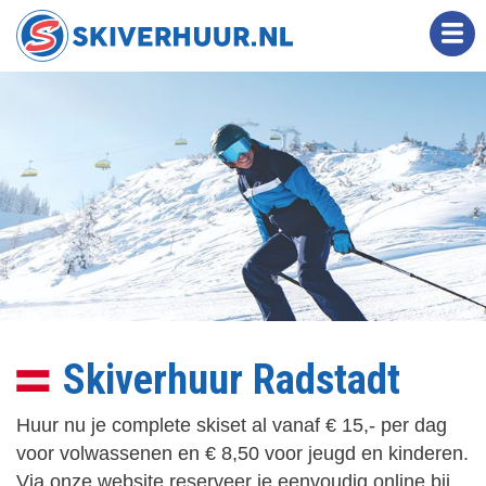
Overslaan
en
naar
de
inhoud
gaan
Skiverhuur Radstadt
Huur nu je complete skiset al vanaf € 15,- per dag
voor volwassenen en € 8,50 voor jeugd en kinderen.
Via onze website reserveer je eenvoudig online bij