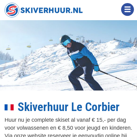
Overslaan
en
naar
de
inhoud
gaan
Skiverhuur Le Corbier
Huur nu je complete skiset al vanaf € 15,- per dag
voor volwassenen en € 8,50 voor jeugd en kinderen.
Via onze website reserveer je eenvoudig online bij