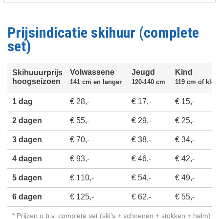
Prijsindicatie skihuur (complete
set)
Volwassene
Jeugd
Kind
Skihuuurprijs
hoogseizoen
141 cm en langer
120-140 cm
119 cm of klei
1 dag
€ 28,-
€ 17,-
€ 15,-
2 dagen
€ 55,-
€ 29,-
€ 25,-
3 dagen
€ 70,-
€ 38,-
€ 34,-
4 dagen
€ 93,-
€ 46,-
€ 42,-
5 dagen
€ 110,-
€ 54,-
€ 49,-
6 dagen
€ 125,-
€ 62,-
€ 55,-
* Prijzen o.b.v. complete set (ski's + schoenen + stokken + helm)