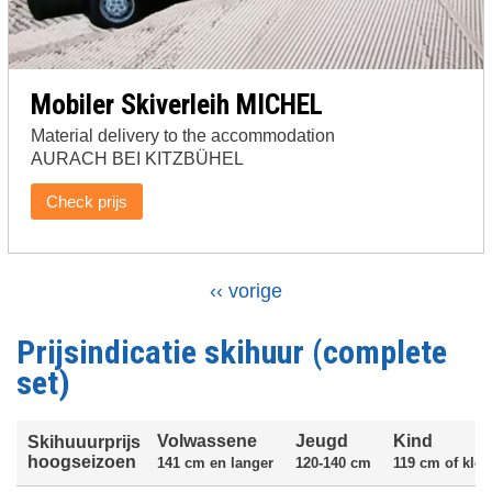
Mobiler Skiverleih MICHEL
Material delivery to the accommodation
AURACH BEI KITZBÜHEL
Check prijs
Vorige
‹‹ vorige
Paginering
pagina
Prijsindicatie skihuur (complete
set)
Volwassene
Jeugd
Kind
Skihuuurprijs
hoogseizoen
141 cm en langer
120-140 cm
119 cm of klei