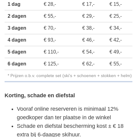
1 dag
€ 28,-
€ 17,-
€ 15,-
2 dagen
€ 55,-
€ 29,-
€ 25,-
3 dagen
€ 70,-
€ 38,-
€ 34,-
4 dagen
€ 93,-
€ 46,-
€ 42,-
5 dagen
€ 110,-
€ 54,-
€ 49,-
6 dagen
€ 125,-
€ 62,-
€ 55,-
* Prijzen o.b.v. complete set (ski's + schoenen + stokken + helm)
Korting, schade en diefstal
Vooraf online reserveren is minimaal 12%
goedkoper dan ter plaatse in de winkel
Schade en diefstal bescherming kost ± € 18
extra bij 6-daagse skihuur.