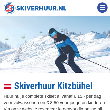
Overslaan
en
naar
de
inhoud
gaan
Skiverhuur Kitzbühel
Huur nu je complete skiset al vanaf € 15,- per dag
voor volwassenen en € 8,50 voor jeugd en kinderen.
Via onze website reserveer je eenvoudig online bij