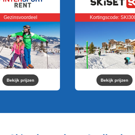
Gezinsvoordeel
Kortingscode: SKI30
Bekijk prijzen
Bekijk prijzen