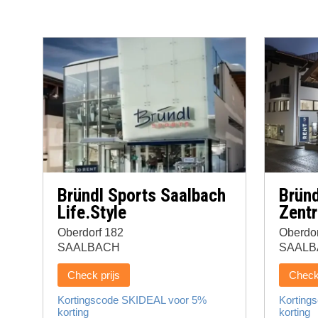
Bründl Sports Saalbach
Bründ
Life.Style
Zent
Oberdorf 182
Oberdor
SAALBACH
SAALB
Check prijs
Check 