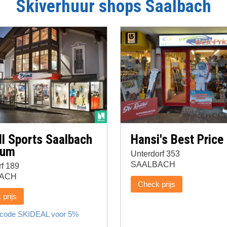
Skiverhuur shops
Saalbach
l Sports Saalbach
Hansi's Best Price
rum
Unterdorf 353
SAALBACH
f 189
ACH
Check prijs
prijs