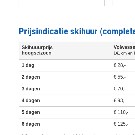
Paginering
Prijsindicatie skihuur (complet
Volwass
Skihuuurprijs
hoogseizoen
141 cm en 
1 dag
€ 28,-
2 dagen
€ 55,-
3 dagen
€ 70,-
4 dagen
€ 93,-
5 dagen
€ 110,-
6 dagen
€ 125,-