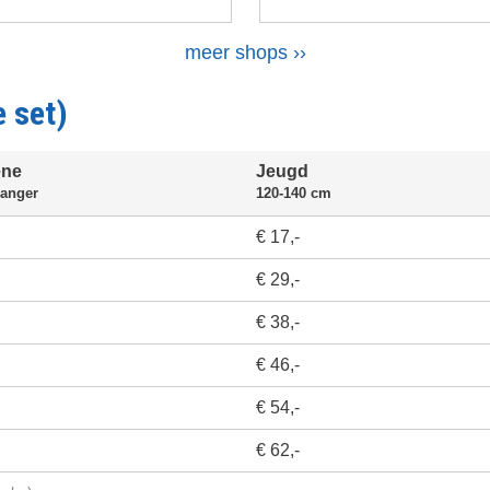
Volgende
meer shops ››
pagina
e set)
ene
Jeugd
langer
120-140 cm
€ 17,-
€ 29,-
€ 38,-
€ 46,-
€ 54,-
€ 62,-