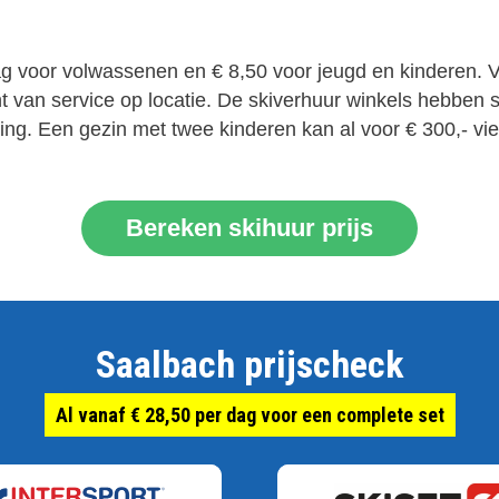
dag voor volwassenen en € 8,50 voor jeugd en kinderen. 
 van service op locatie. De skiverhuur winkels hebben st
g. Een gezin met twee kinderen kan al voor € 300,- vie
Bereken skihuur prijs
Saalbach prijscheck
Al vanaf € 28,50 per dag voor een complete set