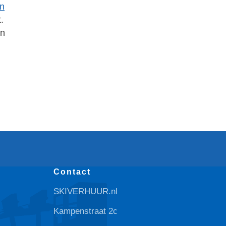
in
.
en
Contact
SKIVERHUUR.nl
Kampenstraat 2c