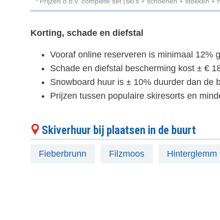
* Prijzen o.b.v. complete set (ski's + schoenen + stokken + 
Korting, schade en diefstal
Vooraf online reserveren is minimaal 12% g
Schade en diefstal bescherming kost ± € 18
Snowboard huur is ± 10% duurder dan de b
Prijzen tussen populaire skiresorts en mind
Skiverhuur bij plaatsen in de buurt
Fieberbrunn
Filzmoos
Hinterglemm