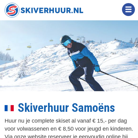
Overslaan
en
naar
de
inhoud
gaan
Skiverhuur Samoëns
Huur nu je complete skiset al vanaf € 15,- per dag
voor volwassenen en € 8,50 voor jeugd en kinderen.
Via onze website reserveer je eenvoudig online bij