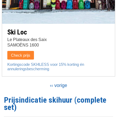
Ski Loc
Le Plateaux des Saix
SAMOËNS 1600
Check prijs
Vorige
‹‹ vorige
Paginering
pagina
Prijsindicatie skihuur (complete
set)