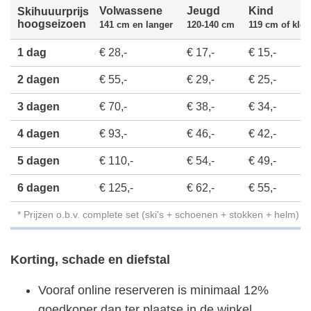
Volwassene
Jeugd
Kind
Skihuuurprijs
hoogseizoen
141 cm en langer
120-140 cm
119 cm of klei
1 dag
€ 28,-
€ 17,-
€ 15,-
2 dagen
€ 55,-
€ 29,-
€ 25,-
3 dagen
€ 70,-
€ 38,-
€ 34,-
4 dagen
€ 93,-
€ 46,-
€ 42,-
5 dagen
€ 110,-
€ 54,-
€ 49,-
6 dagen
€ 125,-
€ 62,-
€ 55,-
* Prijzen o.b.v. complete set (ski's + schoenen + stokken + helm)
Korting, schade en diefstal
Vooraf online reserveren is minimaal 12%
goedkoper dan ter plaatse in de winkel