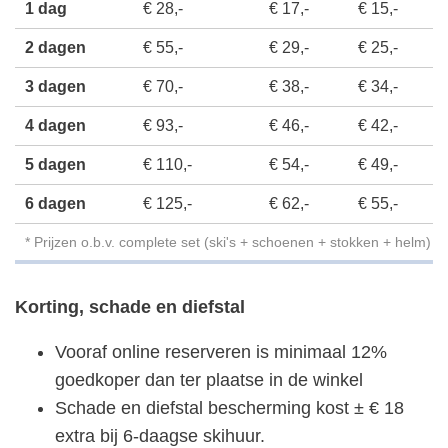
1 dag
€ 28,-
€ 17,-
€ 15,-
2 dagen
€ 55,-
€ 29,-
€ 25,-
3 dagen
€ 70,-
€ 38,-
€ 34,-
4 dagen
€ 93,-
€ 46,-
€ 42,-
5 dagen
€ 110,-
€ 54,-
€ 49,-
6 dagen
€ 125,-
€ 62,-
€ 55,-
* Prijzen o.b.v. complete set (ski's + schoenen + stokken + helm)
Korting, schade en diefstal
Vooraf online reserveren is minimaal 12%
goedkoper dan ter plaatse in de winkel
Schade en diefstal bescherming kost ± € 18
extra bij 6-daagse skihuur.