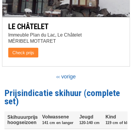
LE CHÂTELET
Immeuble Plan du Lac, Le Châtelet
MÉRIBEL MOTTARET
Check prijs
Vorige
‹‹ vorige
Paginering
pagina
Prijsindicatie skihuur (complete
set)
Volwassene
Jeugd
Kind
Skihuuurprijs
hoogseizoen
141 cm en langer
120-140 cm
119 cm of klei