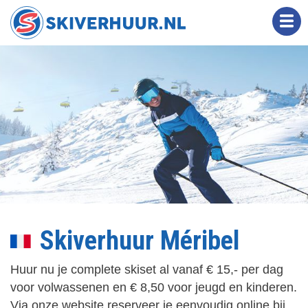
Overslaan
en
naar
de
inhoud
gaan
Skiverhuur Méribel
Huur nu je complete skiset al vanaf € 15,- per dag
voor volwassenen en € 8,50 voor jeugd en kinderen.
Via onze website reserveer je eenvoudig online bij